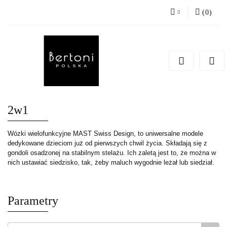
(
0
)
Zaloguj się
Zarejestruj się
Dodaj zgłoszenie
2w1
Wózki wielofunkcyjne MAST Swiss Design, to uniwersalne modele
dedykowane dzieciom już od pierwszych chwil życia. Składają się z
gondoli osadzonej na stabilnym stelażu. Ich zaletą jest to, że można w
nich ustawiać siedzisko, tak, żeby maluch wygodnie leżał lub siedział.
Parametry