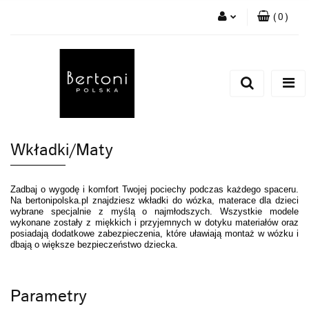
(
0
)
Zaloguj się
Zarejestruj się
Dodaj zgłoszenie
Wkładki/Maty
Zadbaj o wygodę i komfort Twojej pociechy podczas każdego spaceru.
Na bertonipolska.pl znajdziesz wkładki do wózka, materace dla dzieci
wybrane specjalnie z myślą o najmłodszych. Wszystkie modele
wykonane zostały z miękkich i przyjemnych w dotyku materiałów oraz
posiadają dodatkowe zabezpieczenia, które uławiają montaż w wózku i
dbają o większe bezpieczeństwo dziecka.
Parametry