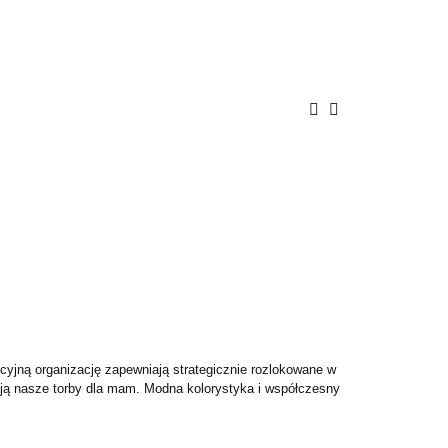
ENIE
PROMOCJE
BAWKI
POKÓJ
A
BEZPIECZEŃSTWO
cyjną organizację zapewniają strategicznie rozlokowane w
łniają nasze torby dla mam. Modna kolorystyka i współczesny