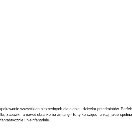
KI
FOTELIKI
ZABAWKI
POKÓJ
KARMI
PIELĘGNACJA
BEZPIECZEŃSTWO
VIDEO
MARKI
WÓZKI
FOTELIKI
ZA
KARMIENIE
POZA DOMEM
PIELĘGNACJ
VIDEO
PROMOCJE
spakowanie wszystkich niezbędnych dla ciebie i dziecka przedmiotów. Perfek
telki, zabawki, a nawet ubranko na zmianę - to tylko część funkcji jakie spe
ntastycznie i nieinfantylnie.