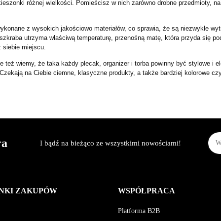
eszonki różnej wielkości. Pomieścisz w nich zarówno drobne przedmioty, na 
konane z wysokich jakościowo materiałów, co sprawia, że są niezwykle wytrz
 szkraba utrzyma właściwą temperaturę, przenośną matę, która przyda się po
 siebie miejscu.
eż wiemy, że taka każdy plecak, organizer i torba powinny być stylowe i eleg
Czekają na Ciebie ciemne, klasyczne produkty, a także bardziej kolorowe cz
ra
I bądź na bieżąco ze wszystkimi nowościami!
NKI ZAKUPÓW
WSPÓŁPRACA
Platforma B2B