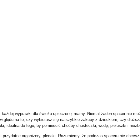
ent każdej wyprawki dla świeżo upieczonej mamy. Niemal żaden spacer nie mo
względu na to, czy wybierasz się na szybkie zakupy z dzieckiem, czy dłuższ
wki, idealna do tego, by pomieścić choćby chusteczki, wodę, pieluszki i nie
ale i przydatne organizery, plecaki. Rozumiemy, że podczas spaceru nie chces