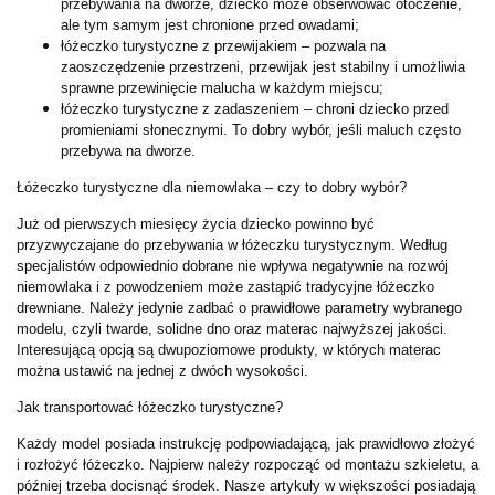
przebywania na dworze, dziecko może obserwować otoczenie,
ale tym samym jest chronione przed owadami;
łóżeczko turystyczne z przewijakiem – pozwala na
zaoszczędzenie przestrzeni, przewijak jest stabilny i umożliwia
sprawne przewinięcie malucha w każdym miejscu;
łóżeczko turystyczne z zadaszeniem – chroni dziecko przed
promieniami słonecznymi. To dobry wybór, jeśli maluch często
przebywa na dworze.
Łóżeczko turystyczne dla niemowlaka – czy to dobry wybór?
Już od pierwszych miesięcy życia dziecko powinno być
przyzwyczajane do przebywania w łóżeczku turystycznym. Według
specjalistów odpowiednio dobrane nie wpływa negatywnie na rozwój
niemowlaka i z powodzeniem może zastąpić tradycyjne łóżeczko
drewniane. Należy jedynie zadbać o prawidłowe parametry wybranego
modelu, czyli twarde, solidne dno oraz materac najwyższej jakości.
Interesującą opcją są dwupoziomowe produkty, w których materac
można ustawić na jednej z dwóch wysokości.
Jak transportować łóżeczko turystyczne?
Każdy model posiada instrukcję podpowiadającą, jak prawidłowo złożyć
i rozłożyć łóżeczko. Najpierw należy rozpocząć od montażu szkieletu, a
później trzeba docisnąć środek. Nasze artykuły w większości posiadają