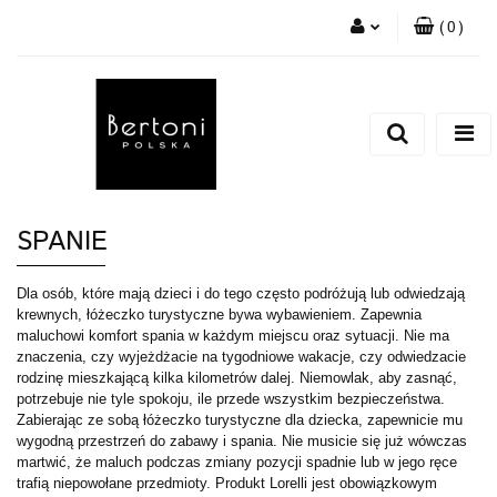
(
0
)
Zaloguj się
Zarejestruj się
Dodaj zgłoszenie
SPANIE
Dla osób, które mają dzieci i do tego często podróżują lub odwiedzają
krewnych, łóżeczko turystyczne bywa wybawieniem. Zapewnia
maluchowi komfort spania w każdym miejscu oraz sytuacji. Nie ma
znaczenia, czy wyjeżdżacie na tygodniowe wakacje, czy odwiedzacie
rodzinę mieszkającą kilka kilometrów dalej. Niemowlak, aby zasnąć,
potrzebuje nie tyle spokoju, ile przede wszystkim bezpieczeństwa.
Zabierając ze sobą łóżeczko turystyczne dla dziecka, zapewnicie mu
wygodną przestrzeń do zabawy i spania. Nie musicie się już wówczas
martwić, że maluch podczas zmiany pozycji spadnie lub w jego ręce
trafią niepowołane przedmioty. Produkt Lorelli jest obowiązkowym