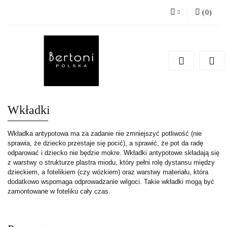
(
0
)
Zaloguj się
Zarejestruj się
Dodaj zgłoszenie
Wkładki
Wkładka antypotowa ma za zadanie nie zmniejszyć potliwość (nie
sprawia, że dziecko przestaje się pocić), a sprawić, że pot da radę
odparować i dziecko nie będzie mokre. Wkładki antypotowe składają się
z warstwy o strukturze plastra miodu, który pełni rolę dystansu między
dzieckiem, a fotelikiem (czy wózkiem) oraz warstwy materiału, która
dodatkowo wspomaga odprowadzanie wilgoci. Takie wkładki mogą być
zamontowane w foteliku cały czas.