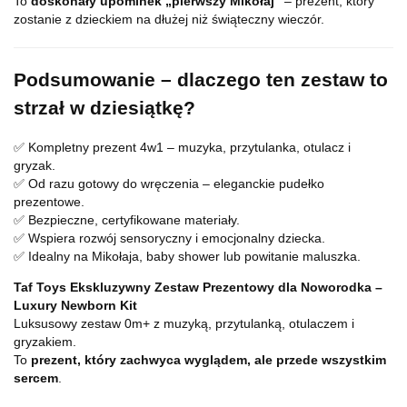
To
doskonały upominek „pierwszy Mikołaj”
– prezent, który
zostanie z dzieckiem na dłużej niż świąteczny wieczór.
Podsumowanie – dlaczego ten zestaw to
strzał w dziesiątkę?
✅ Kompletny prezent 4w1 – muzyka, przytulanka, otulacz i
gryzak.
✅ Od razu gotowy do wręczenia – eleganckie pudełko
prezentowe.
✅ Bezpieczne, certyfikowane materiały.
✅ Wspiera rozwój sensoryczny i emocjonalny dziecka.
✅ Idealny na Mikołaja, baby shower lub powitanie maluszka.
Taf Toys Ekskluzywny Zestaw Prezentowy dla Noworodka –
Luxury Newborn Kit
Luksusowy zestaw 0m+ z muzyką, przytulanką, otulaczem i
gryzakiem.
To
prezent, który zachwyca wyglądem, ale przede wszystkim
sercem
.