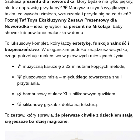
Szukasz
prezentu dla noworodka
, który będzie nie tylko piękny,
ale też naprawdę przydatny? 💝 Marzysz o czymś wyjątkowym –
takim, co wywoła uśmiech, wzruszenie i przyda się na co dzień?
Poznaj
Taf Toys Ekskluzywny Zestaw Prezentowy dla
Noworodka
– idealny wybór na
prezent na Mikołaja
, baby
shower lub powitanie maluszka w domu.
To luksusowy komplet, który łączy
estetykę, funkcjonalność i
bezpieczeństwo
. W eleganckim pudełku znajdziesz wszystko,
czego potrzebuje maleństwo w pierwszych miesiącach życia:
🎵 muzyczną karuzelę z 22 minutami kojących melodii,
🐻 pluszowego misia – mięciutkiego towarzysza snu i
przytulania,
🌿 bambusowy otulacz XL z silikonowym guzikiem,
🦷 silikonowy gryzak z delikatną teksturą.
To zestaw, który sprawia, że
pierwsze chwile z dzieckiem stają
się jeszcze bardziej magiczne
.