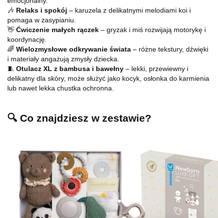
emocjonalny.
🎶
Relaks i spokój
– karuzela z delikatnymi melodiami koi i
pomaga w zasypianiu.
👋
Ćwiczenie małych rączek
– gryzak i miś rozwijają motorykę i
koordynację.
🌈
Wielozmysłowe odkrywanie świata
– różne tekstury, dźwięki
i materiały angażują zmysły dziecka.
🧵
Otulacz XL z bambusa i bawełny
– lekki, przewiewny i
delikatny dla skóry, może służyć jako kocyk, osłonka do karmienia
lub nawet lekka chustka ochronna.
🔍 Co znajdziesz w zestawie?