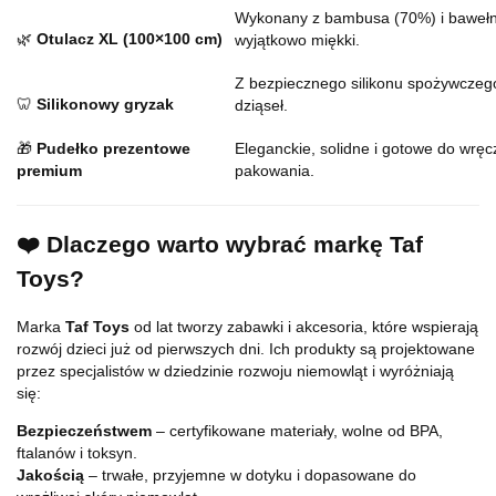
Wykonany z bambusa (70%) i bawełny
🌿
Otulacz XL (100×100 cm)
wyjątkowo miękki.
Z bezpiecznego silikonu spożywczeg
🦷
Silikonowy gryzak
dziąseł.
🎁
Pudełko prezentowe
Eleganckie, solidne i gotowe do wrę
premium
pakowania.
❤️ Dlaczego warto wybrać markę Taf
Toys?
Marka
Taf Toys
od lat tworzy zabawki i akcesoria, które wspierają
rozwój dzieci już od pierwszych dni. Ich produkty są projektowane
przez specjalistów w dziedzinie rozwoju niemowląt i wyróżniają
się:
Bezpieczeństwem
– certyfikowane materiały, wolne od BPA,
ftalanów i toksyn.
Jakością
– trwałe, przyjemne w dotyku i dopasowane do