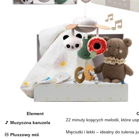
Element
O
22 minuty kojących melodii, które usp
🎵
Muzyczna karuzela
Mięciutki i lekki – idealny do tulenia 
🧸
Pluszowy miś