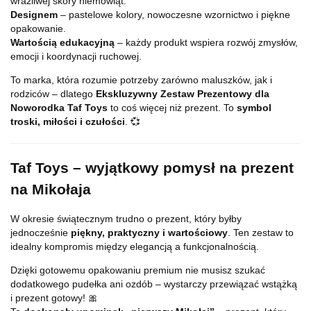
wrażliwej skóry niemowląt.
Designem
– pastelowe kolory, nowoczesne wzornictwo i piękne
opakowanie.
Wartością edukacyjną
– każdy produkt wspiera rozwój zmysłów,
emocji i koordynacji ruchowej.
To marka, która rozumie potrzeby zarówno maluszków, jak i
rodziców – dlatego
Ekskluzywny Zestaw Prezentowy dla
Noworodka Taf Toys
to coś więcej niż prezent. To
symbol
troski, miłości i czułości
. 💞
Taf Toys – wyjątkowy pomysł na prezent
na Mikołaja
W okresie świątecznym trudno o prezent, który byłby
jednocześnie
piękny, praktyczny i wartościowy
. Ten zestaw to
idealny kompromis między elegancją a funkcjonalnością.
Dzięki gotowemu opakowaniu premium nie musisz szukać
dodatkowego pudełka ani ozdób – wystarczy przewiązać wstążką
i prezent gotowy! 🎀