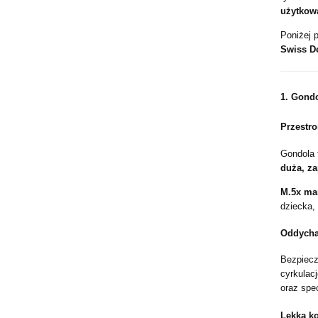
użytkow
Poniżej 
Swiss D
1.
Gondo
Przestr
Gondola 
duża, z
M.5x ma
dziecka,
Oddychaj
Bezpiecz
cyrkulacj
oraz spe
Lekka ko