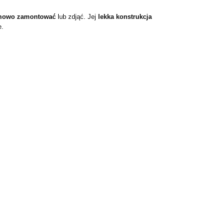
emowo zamontować
lub zdjąć. Jej
lekka konstrukcja
e.