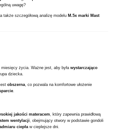
zególną uwagę?
 a także szczegółową analizę modelu
M.5x marki Mast
miesięcy życia. Ważne jest, aby była
wystarczająco
łupa dziecka.
Jest
obszerna
, co pozwala na komfortowe ułożenie
parcie
.
sokiej jakości materacem
, który zapewnia prawidłową
stem wentylacji
, obejmujący otwory w podstawie gondoli
admiaru ciepła
w cieplejsze dni.