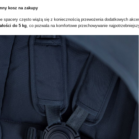
onny kosz na zakupy
e spacery często wiążą się z koniecznością przewożenia dodatkowych akce
łości do 5 kg
, co pozwala na komfortowe przechowywanie najpotrzebniejsz