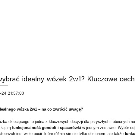
KI
FOTELIKI
ZABAWKI
POKÓJ
KARMI
PIELĘGNACJA
BEZPIECZEŃSTWO
VIDEO
MARKI
WÓZKI
FOTELIKI
ZAB
KARMIENIE
POZA DOMEM
PIELĘGNACJA
VIDEO
PROMOCJE
wybrać idealny wózek 2w1? Kluczowe cechy
-24 21:57:00
dealnego wózka 2w1 – na co zwrócić uwagę?
zka dziecięcego to jedna z kluczowych decyzji dla przyszłych i obecnych r
 łączą
funkcjonalność gondoli i spacerówki
w jednym zestawie. Wybór od
tępnych jest wiele opcji, które różnią się nie tylko designem, ale także
funkc