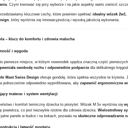
ania
. Czym kierować się przy wyborze i na jakie aspekty warto zwrócić szc
przedstawiamy kluczowe cechy, które powinien spełniać
idealny wózek 2w1
,
esign
, który wyróżnia się innowacyjnością i wysoką jakością wykonania.
la – klucz do komfortu i zdrowia malucha
onność i wygoda
to pierwsze miejsce, w którym noworodek spędza znaczną część pierwszych 
apewniała swobodę ruchu i odpowiednie podparcie
dla delikatnego kręgos
rki Mast Swiss Design
oferuje gondolę, która spełnia wszystkie te kryteria. 
 a jednocześnie odpowiednio wyprofilowana, aby
zapewnić ergonomiczne ws
ący materac i system wentylacji
eństwo i komfort termiczny dziecka to priorytet. Wózek M.5x wyróżnia się
wy
ę powietrza, co jest niezwykle istotne dla zdrowia dziecka.
Wielostrefowy sy
cjalne panele w budce i na bokach, pozwala na
skuteczne odprowadzanie n
nstrukcja i łatwość montażu