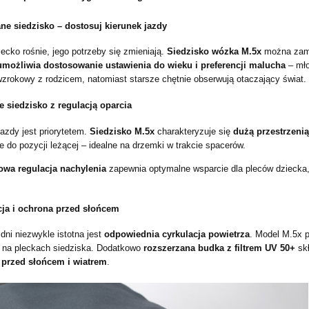
e siedzisko – dostosuj kierunek jazdy
ecko rośnie, jego potrzeby się zmieniają.
Siedzisko wózka M.5x
można zamo
możliwia dostosowanie ustawienia do wieku i preferencji malucha
– mło
wzrokowy z rodzicem, natomiast starsze chętnie obserwują otaczający świat.
 siedzisko z regulacją oparcia
azdy jest priorytetem.
Siedzisko M.5x
charakteryzuje się
dużą przestrzenią
e do pozycji leżącej – idealne na drzemki w trakcie spacerów.
owa regulacja nachylenia
zapewnia optymalne wsparcie dla pleców dziecka
ja i ochrona przed słońcem
dni niezwykle istotna jest
odpowiednia cyrkulacja powietrza
. Model M.5x 
 na pleckach siedziska. Dodatkowo
rozszerzana budka z filtrem UV 50+
skł
 przed słońcem i wiatrem
.