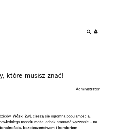
ENIE
PROMOCJE
AWKI
POKÓJ
BEZPIECZEŃSTWO
, które musisz znać!
Administrator
odziców.
Wózki 2w1
cieszą się ogromną popularnością,
powiedniego modelu może jednak stanowić wyzwanie – na
jonalnością, bezpieczeństwem i komfortem