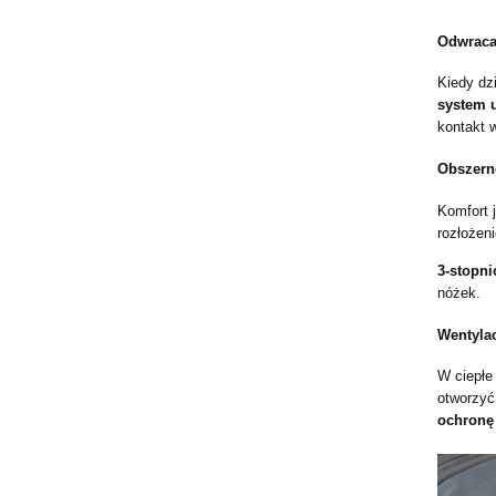
Odwracan
Kiedy dzi
system u
kontakt 
Obszerne
Komfort j
rozłożeni
3-stopni
nóżek.
Wentylac
W ciepłe 
otworzyć
ochronę