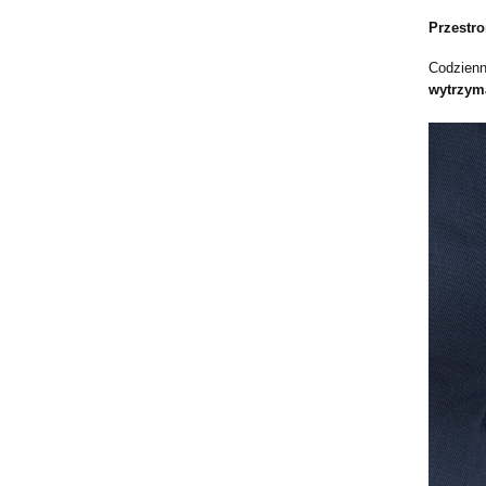
Przestr
Codzienn
wytrzyma