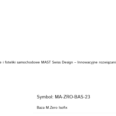
KI
FOTELIKI
ZABAWKI
POKÓJ
KARMI
PIELĘGNACJA
BEZPIECZEŃSTWO
VIDEO
MARKI
WÓZKI
FOTELIKI
ZAB
KARMIENIE
POZA DOMEM
PIELĘGNACJA
VIDEO
PROMOCJE
e i foteliki samochodowe MAST Swiss Design – Innowacyjne rozwiązan
Symbol:
MA-ZRO-BAS-23
Baza M.Zero Isofix