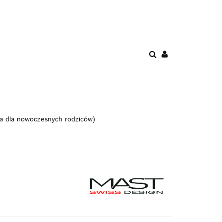
ENIE
PROMOCJE
AWKI
POKÓJ
BEZPIECZEŃSTWO
ia dla nowoczesnych rodziców)