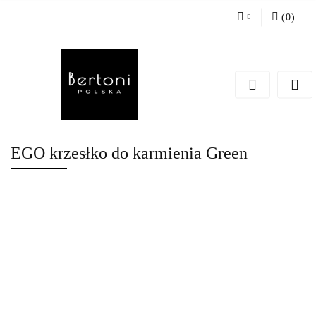
(
0
)
Zaloguj się
Zarejestruj się
Dodaj zgłoszenie
EGO krzesłko do karmienia Green