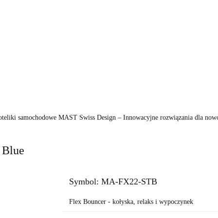
KI
FOTELIKI
ZABAWKI
POKÓJ
KARMI
PIELĘGNACJA
BEZPIECZEŃSTWO
VIDEO
MARKI
WÓZKI
FOTELIKI
ZA
KARMIENIE
POZA DOMEM
PIELĘGNACJ
VIDEO
PROMOCJE
oteliki samochodowe MAST Swiss Design – Innowacyjne rozwiązania dla now
 Blue
Symbol:
MA-FX22-STB
Flex Bouncer - kołyska, relaks i wypoczynek