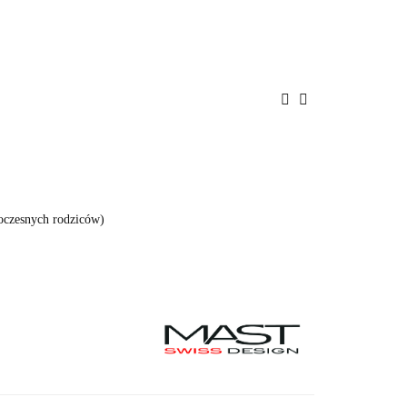
ENIE
PROMOCJE
BAWKI
POKÓJ
A
BEZPIECZEŃSTWO
oczesnych rodziców)