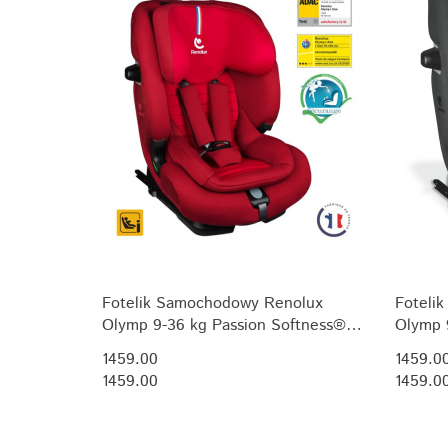
Fotelik Samochodowy Renolux
Foteli
Olymp 9-36 kg Passion Softness®
Olymp 
R129 i-Size (76-150 cm)
R129 i-
1459.00
1459.0
1459.00
1459.0