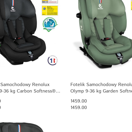
k Samochodowy Renolux
Fotelik Samochodowy Renol
9-36 kg Carbon Softness®
Olymp 9-36 kg Garden Soft
Size (76-150 cm)
R129 i-Size (76-150 cm)
0
1459.00
0
1459.00