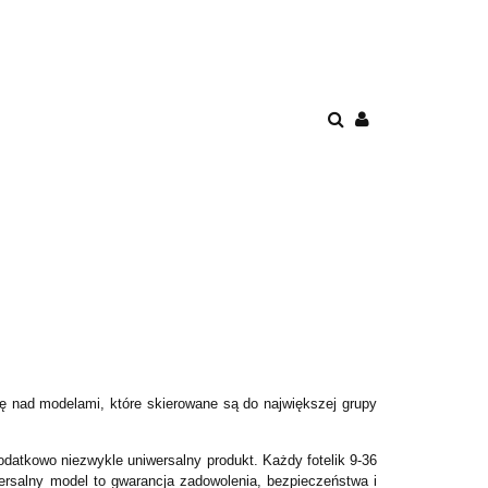
ENIE
PROMOCJE
AWKI
POKÓJ
BEZPIECZEŃSTWO
ię nad modelami, które skierowane są do największej grupy
odatkowo niezwykle uniwersalny produkt. Każdy fotelik 9-36
wersalny model to gwarancja zadowolenia, bezpieczeństwa i