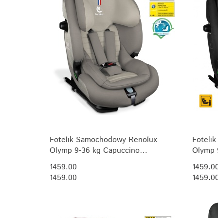
Fotelik Samochodowy Renolux
Foteli
Olymp 9-36 kg Capuccino
Olymp 
Softness® R129 i-Size (76-150 cm)
R129 i-
1459.00
1459.0
1459.00
1459.0