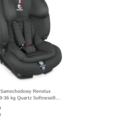
k Samochodowy Renolux
9-36 kg Quartz Softness®
Size (76-150 cm)
0
0