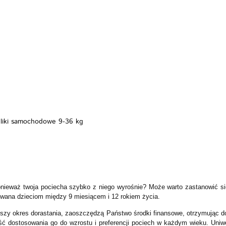
KI
FOTELIKI
ZABAWKI
POKÓJ
KARMI
PIELĘGNACJA
BEZPIECZEŃSTWO
VIDEO
MARKI
WÓZKI
FOTELIKI
ZAB
KARMIENIE
POZA DOMEM
PIELĘGNACJA
VIDEO
PROMOCJE
liki samochodowe 9-36 kg
ponieważ twoja pociecha szybko z niego wyrośnie? Może warto zastanowić s
owana dzieciom między 9 miesiącem i 12 rokiem życia.
ższy okres dorastania, zaoszczędzą Państwo środki finansowe, otrzymując d
ość dostosowania go do wzrostu i preferencji pociech w każdym wieku. Uni