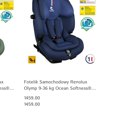
ux
Fotelik Samochodowy Renolux
ness®
Olymp 9-36 kg Ocean Softness®
R129 i-Size (76-150 cm)
1459.00
1459.00