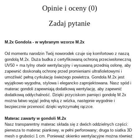
Opinie i oceny (0)
Zadaj pytanie
M.2x Gondola - w wybranym wzorze M.2x
Od momentu narodzin Twój noworodek czuje się komfortowo z naszą
gondolą M.2x. Duża budka z certyfikowaną ochroną przeciwsłoneczną
UV50 + ma tylny otwór wentylacyjny i wysuwaną przednią osłonę, aby
zapewnić doskonałą ochronę przed promieniami ultrafioletowymi i
umożliwić pełną cyrkulację świeżego powietrza. Gondola M.2x jest
wyjątkowo wygodna, stylowa i elegancko zaprojektowana. Nasz spód i
materac gondoli zapewniają dodatkową wentylację, aby zapewnić
dodatkową oddychalność. Dzięki przyciskom pamięci gondolę M.2x
można łatwo wyjąć jedną ręką z wózka, następnie wygodnie i
bezpiecznie przenosić dzięki wytrzymałej rączce.
Materac zawarty w gondoli M.2x
Nasz transparentny materac składa się z dwóch oddzielnych części:
pierwsza to materac piankowy, w pełni perforowany; druga to siatka 3D
mesh o grubości 1 cm. Ponieważ okienko wentylacyjne można również