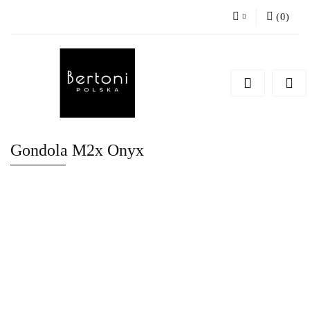
(
0
)
Zaloguj się
Zarejestruj się
Dodaj zgłoszenie
Gondola M2x Onyx