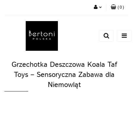
(
0
)
Zaloguj się
Zarejestruj się
Dodaj zgłoszenie
Grzechotka Deszczowa Koala Taf
Toys – Sensoryczna Zabawa dla
Niemowląt