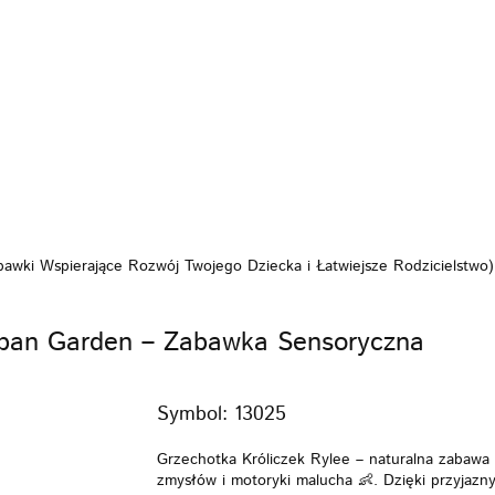
KI
FOTELIKI
ZABAWKI
POKÓJ
KARMI
PIELĘGNACJA
BEZPIECZEŃSTWO
VIDEO
MARKI
WÓZKI
FOTELIKI
ZAB
KARMIENIE
POZA DOMEM
PIELĘGNACJA
VIDEO
PROMOCJE
abawki Wspierające Rozwój Twojego Dziecka i Łatwiejsze Rodzicielstwo)
Urban Garden – Zabawka Sensoryczna
Symbol:
13025
Grzechotka Króliczek Rylee – naturalna zabawa 
zmysłów i motoryki malucha 👶. Dzięki przyjazn