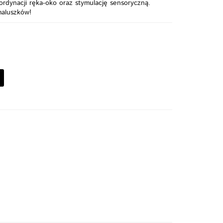
oordynacji ręka-oko oraz stymulację sensoryczną.
maluszków!