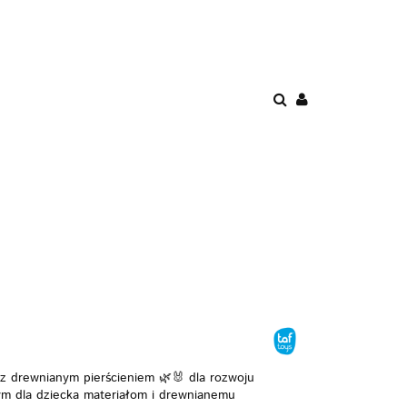
ENIE
PROMOCJE
AWKI
POKÓJ
BEZPIECZEŃSTWO
z drewnianym pierścieniem 🌿🐰 dla rozwoju
ym dla dziecka materiałom i drewnianemu