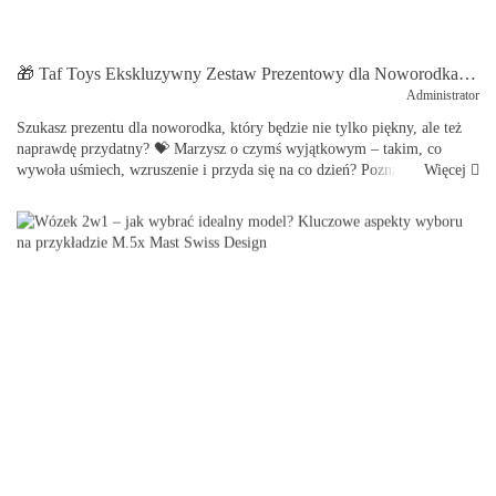
🎁 Taf Toys Ekskluzywny Zestaw Prezentowy dla Noworodka – luksusowy prezent, który zachwyci każdego rodzica 👶✨
Administrator
Szukasz prezentu dla noworodka, który będzie nie tylko piękny, ale też
naprawdę przydatny? 💝 Marzysz o czymś wyjątkowym – takim, co
Więcej
wywoła uśmiech, wzruszenie i przyda się na co dzień? Poznaj Taf Toys
Ekskluzywny Zestaw Prezentowy dla Noworod...