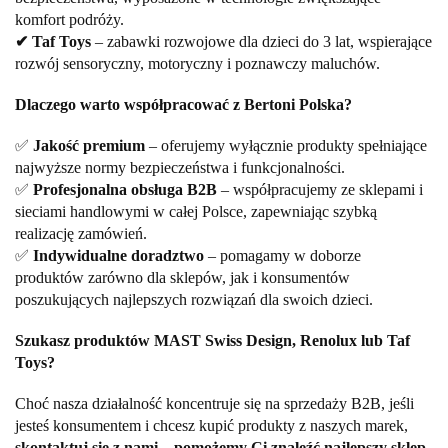
komfort podróży.
✔ Taf Toys
– zabawki rozwojowe dla dzieci do 3 lat, wspierające
rozwój sensoryczny, motoryczny i poznawczy maluchów.
Dlaczego warto współpracować z Bertoni Polska?
✅
Jakość premium
– oferujemy wyłącznie produkty spełniające
najwyższe normy bezpieczeństwa i funkcjonalności.
✅
Profesjonalna obsługa B2B
– współpracujemy ze sklepami i
sieciami handlowymi w całej Polsce, zapewniając szybką
realizację zamówień.
✅
Indywidualne doradztwo
– pomagamy w doborze
produktów zarówno dla sklepów, jak i konsumentów
poszukujących najlepszych rozwiązań dla swoich dzieci.
Szukasz produktów MAST Swiss Design, Renolux lub Taf
Toys?
Choć nasza działalność koncentruje się na sprzedaży B2B, jeśli
jesteś konsumentem i chcesz kupić produkty z naszych marek,
skontaktuj się z nami – pomożemy Ci znaleźć najlepszy sklep,