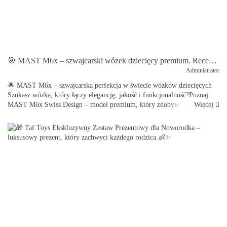
🎯 MAST M6x – szwajcarski wózek dziecięcy premium. Recenzja, zalety i porównanie wersji 2w1 oraz spacerowej
Administrator
🌟 MAST M6x – szwajcarska perfekcja w świecie wózków dziecięcych
Szukasz wózka, który łączy elegancję, jakość i funkcjonalność?Poznaj
Więcej
MAST M6x Swiss Design – model premium, który zdobywa serca
rodziców ...