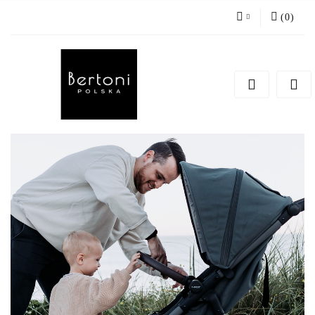
(
0
)
Zaloguj się
Zarejestruj się
Dodaj zgłoszenie