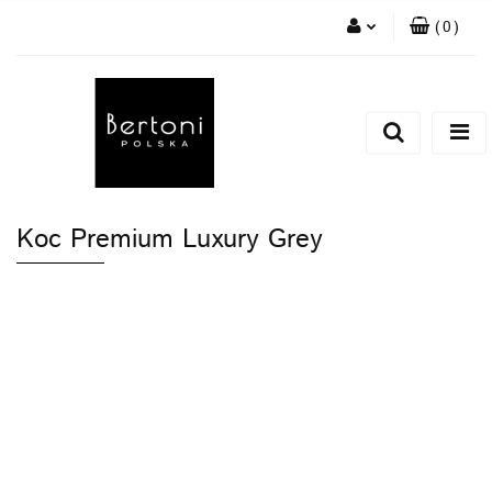
(
0
)
Zaloguj się
Zarejestruj się
Dodaj zgłoszenie
Koc Premium Luxury Grey