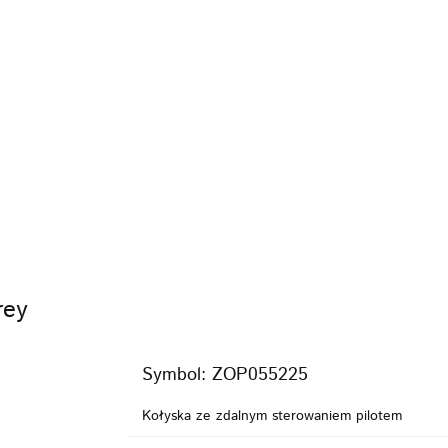
KI
FOTELIKI
ZABAWKI
POKÓJ
KARMI
PIELĘGNACJA
BEZPIECZEŃSTWO
VIDEO
MARKI
WÓZKI
FOTELIKI
ZAB
KARMIENIE
POZA DOMEM
PIELĘGNACJA
VIDEO
PROMOCJE
rey
Symbol:
ZOP055225
Kołyska ze zdalnym sterowaniem pilotem