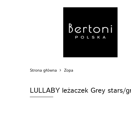
MARKI
WÓZ
POZA DOMEM
Strona główna
Zopa
LULLABY leżaczek Grey stars/g