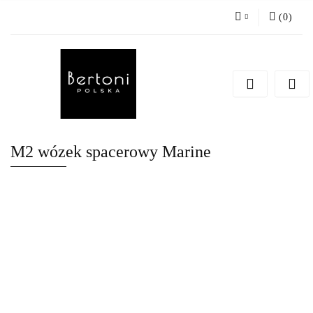
(
0
)
Zaloguj się
Zarejestruj się
Dodaj zgłoszenie
M2 wózek spacerowy Marine