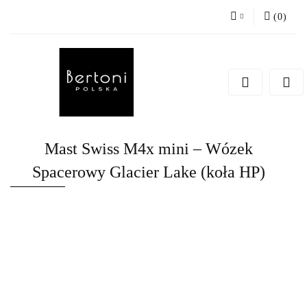
(
0
)
Zaloguj się
Zarejestruj się
Dodaj zgłoszenie
Mast Swiss M4x mini – Wózek
Spacerowy Glacier Lake (koła HP)