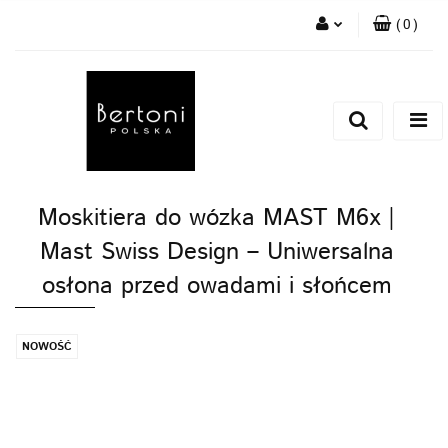
(
0
)
Zaloguj się
Zarejestruj się
Dodaj zgłoszenie
Moskitiera do wózka MAST M6x |
Mast Swiss Design – Uniwersalna
osłona przed owadami i słońcem
NOWOŚĆ