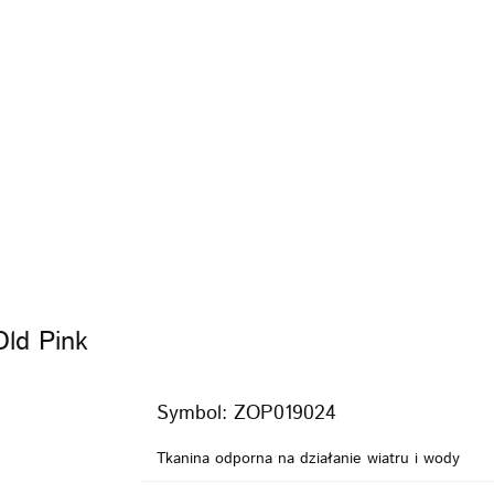
KI
FOTELIKI
ZABAWKI
POKÓJ
KARMI
PIELĘGNACJA
BEZPIECZEŃSTWO
VIDEO
MARKI
WÓZKI
FOTELIKI
ZAB
KARMIENIE
POZA DOMEM
PIELĘGNACJA
VIDEO
PROMOCJE
Old Pink
Symbol:
ZOP019024
Tkanina odporna na działanie wiatru i wody