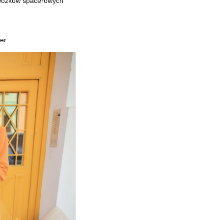
 wózków spacerowych
er