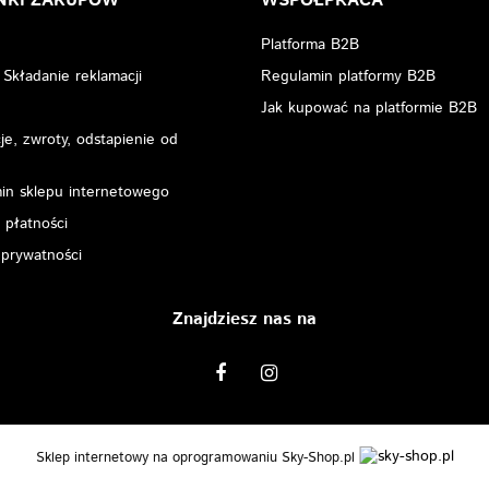
NKI ZAKUPÓW
WSPÓŁPRACA
Platforma B2B
 Składanie reklamacji
Regulamin platformy B2B
Jak kupować na platformie B2B
e, zwroty, odstapienie od
in sklepu internetowego
 płatności
 prywatności
Znajdziesz nas na
Sklep internetowy na oprogramowaniu Sky-Shop.pl