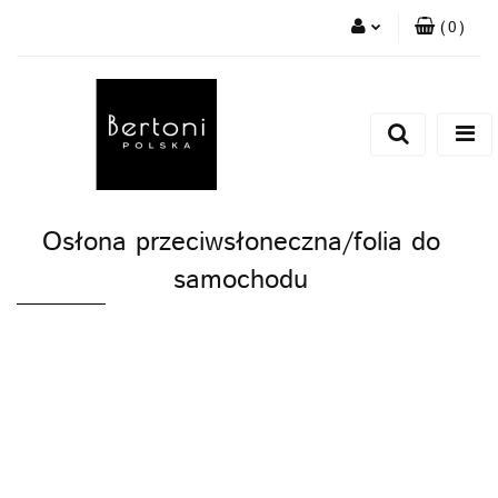
(
0
)
Zaloguj się
Zarejestruj się
Dodaj zgłoszenie
Osłona przeciwsłoneczna/folia do
samochodu