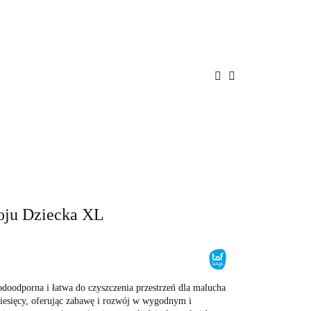
ENIE
PROMOCJE
BAWKI
POKÓJ
A
BEZPIECZEŃSTWO
oju Dziecka XL
oodporna i łatwa do czyszczenia przestrzeń dla malucha
esięcy, oferując zabawę i rozwój w wygodnym i