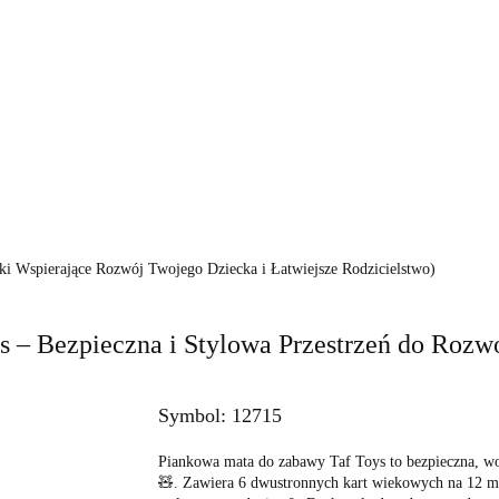
KI
FOTELIKI
ZABAWKI
POKÓJ
KARMI
PIELĘGNACJA
BEZPIECZEŃSTWO
VIDEO
MARKI
WÓZKI
FOTELIKI
ZA
KARMIENIE
POZA DOMEM
PIELĘGNACJ
VIDEO
PROMOCJE
i Wspierające Rozwój Twojego Dziecka i Łatwiejsze Rodzicielstwo)
 – Bezpieczna i Stylowa Przestrzeń do Rozw
Symbol:
12715
Piankowa mata do zabawy Taf Toys to bezpieczna, wod
🧸. Zawiera 6 dwustronnych kart wiekowych na 12 mi