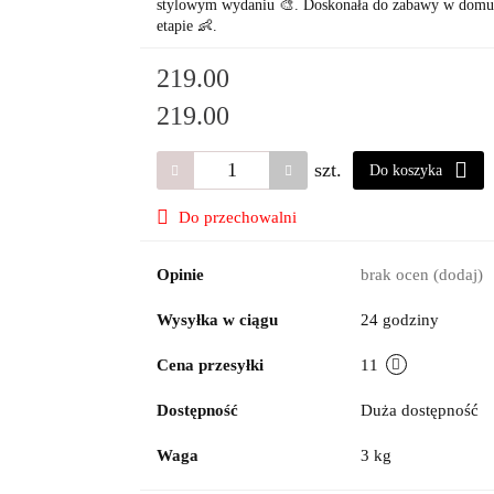
stylowym wydaniu 🎨. Doskonała do zabawy w domu i
etapie 👶.
219.00
219.00
szt.
Do koszyka
Do przechowalni
Opinie
brak ocen
(dodaj)
Wysyłka w ciągu
24 godziny
Cena przesyłki
11
Dostępność
Duża dostępność
Waga
3 kg