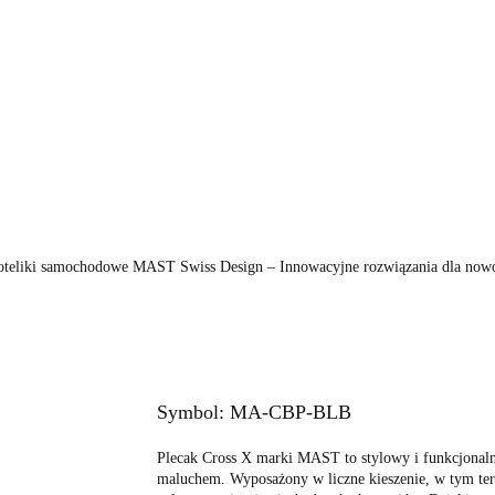
KI
FOTELIKI
ZABAWKI
POKÓJ
KARMI
PIELĘGNACJA
BEZPIECZEŃSTWO
VIDEO
MARKI
WÓZKI
FOTELIKI
ZA
KARMIENIE
POZA DOMEM
PIELĘGNACJ
VIDEO
PROMOCJE
oteliki samochodowe MAST Swiss Design – Innowacyjne rozwiązania dla now
Symbol:
MA-CBP-BLB
Plecak Cross X marki MAST to stylowy i funkcjonalny
maluchem. Wyposażony w liczne kieszenie, w tym ter