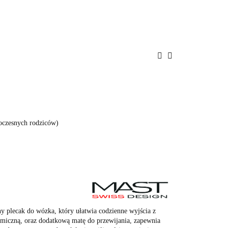
ENIE
PROMOCJE
BAWKI
POKÓJ
A
BEZPIECZEŃSTWO
oczesnych rodziców)
 plecak do wózka, który ułatwia codzienne wyjścia z
miczną, oraz dodatkową matę do przewijania, zapewnia