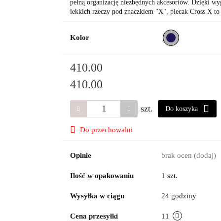
pełną organizację niezbędnych akcesoriów. Dzięki w
lekkich rzeczy pod znaczkiem "X", plecak Cross X t
Kolor
410.00
410.00
szt.
Do koszyka
Do przechowalni
Opinie
brak ocen
(dodaj)
Ilość w opakowaniu
1 szt.
Wysyłka w ciągu
24 godziny
Cena przesyłki
11