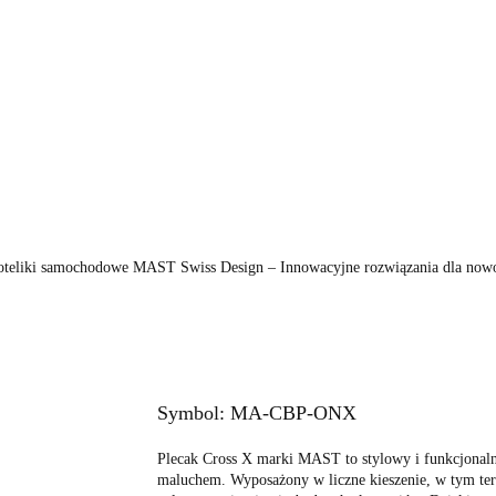
KI
FOTELIKI
ZABAWKI
POKÓJ
KARMI
PIELĘGNACJA
BEZPIECZEŃSTWO
VIDEO
MARKI
WÓZKI
FOTELIKI
ZA
KARMIENIE
POZA DOMEM
PIELĘGNACJ
VIDEO
PROMOCJE
oteliki samochodowe MAST Swiss Design – Innowacyjne rozwiązania dla now
Symbol:
MA-CBP-ONX
Plecak Cross X marki MAST to stylowy i funkcjonalny
maluchem. Wyposażony w liczne kieszenie, w tym ter