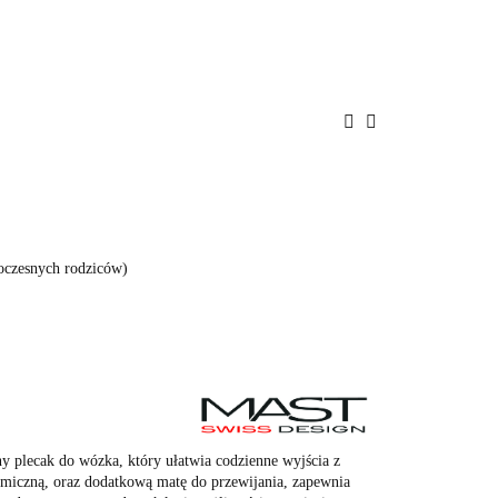
ENIE
PROMOCJE
BAWKI
POKÓJ
A
BEZPIECZEŃSTWO
oczesnych rodziców)
 plecak do wózka, który ułatwia codzienne wyjścia z
miczną, oraz dodatkową matę do przewijania, zapewnia