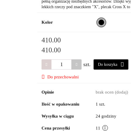
pełną organizację niezbędnych akcesoriów. Dzięki w
lekkich rzeczy pod znaczkiem "X", plecak Cross X t
Kolor
410.00
410.00
szt.
Do koszyka
Do przechowalni
Opinie
brak ocen
(dodaj)
Ilość w opakowaniu
1 szt.
Wysyłka w ciągu
24 godziny
Cena przesyłki
11