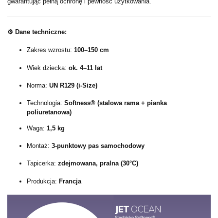
gwarantując pełną ochronę i pewność użytkowania.
⚙️
Dane techniczne:
Zakres wzrostu:
100–150 cm
Wiek dziecka:
ok. 4–11 lat
Norma:
UN R129 (i-Size)
Technologia:
Softness® (stalowa rama + pianka
poliuretanowa)
Waga:
1,5 kg
Montaż:
3-punktowy pas samochodowy
Tapicerka:
zdejmowana, pralna (30°C)
Produkcja:
Francja