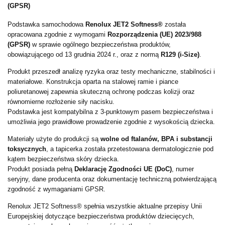
(GPSR)
Podstawka samochodowa
Renolux JET2 Softness®
została
opracowana zgodnie z wymogami
Rozporządzenia (UE) 2023/988
(GPSR)
w sprawie ogólnego bezpieczeństwa produktów,
obowiązującego od 13 grudnia 2024 r., oraz z normą
R129 (i-Size)
.
Produkt przeszedł analizę ryzyka oraz testy mechaniczne, stabilności i
materiałowe. Konstrukcja oparta na stalowej ramie i piance
poliuretanowej zapewnia skuteczną ochronę podczas kolizji oraz
równomierne rozłożenie siły nacisku.
Podstawka jest kompatybilna z 3-punktowym pasem bezpieczeństwa i
umożliwia jego prawidłowe prowadzenie zgodnie z wysokością dziecka.
Materiały użyte do produkcji są
wolne od ftalanów, BPA i substancji
toksycznych
, a tapicerka została przetestowana dermatologicznie pod
kątem bezpieczeństwa skóry dziecka.
Produkt posiada pełną
Deklarację Zgodności UE (DoC)
, numer
seryjny, dane producenta oraz dokumentację techniczną potwierdzającą
zgodność z wymaganiami GPSR.
Renolux JET2 Softness® spełnia wszystkie aktualne przepisy Unii
Europejskiej dotyczące bezpieczeństwa produktów dziecięcych,