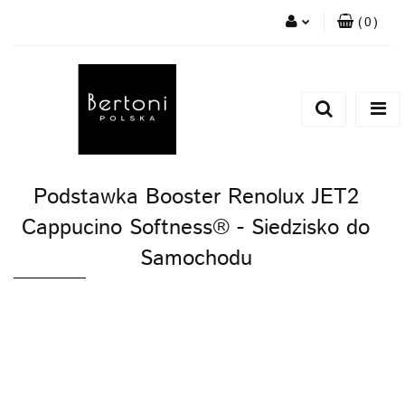
(
0
)
Zaloguj się
Zarejestruj się
Dodaj zgłoszenie
Podstawka Booster Renolux JET2
Cappucino Softness® - Siedzisko do
Samochodu