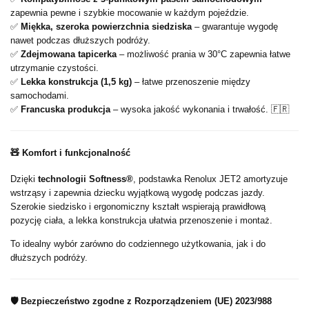
zapewnia pewne i szybkie mocowanie w każdym pojeździe.
✅
Miękka, szeroka powierzchnia siedziska
– gwarantuje wygodę
nawet podczas dłuższych podróży.
✅
Zdejmowana tapicerka
– możliwość prania w 30°C zapewnia łatwe
utrzymanie czystości.
✅
Lekka konstrukcja (1,5 kg)
– łatwe przenoszenie między
samochodami.
✅
Francuska produkcja
– wysoka jakość wykonania i trwałość. 🇫🇷
🧸
Komfort i funkcjonalność
Dzięki
technologii Softness®
, podstawka Renolux JET2 amortyzuje
wstrząsy i zapewnia dziecku wyjątkową wygodę podczas jazdy.
Szerokie siedzisko i ergonomiczny kształt wspierają prawidłową
pozycję ciała, a lekka konstrukcja ułatwia przenoszenie i montaż.
To idealny wybór zarówno do codziennego użytkowania, jak i do
dłuższych podróży.
🛡️
Bezpieczeństwo zgodne z Rozporządzeniem (UE) 2023/988