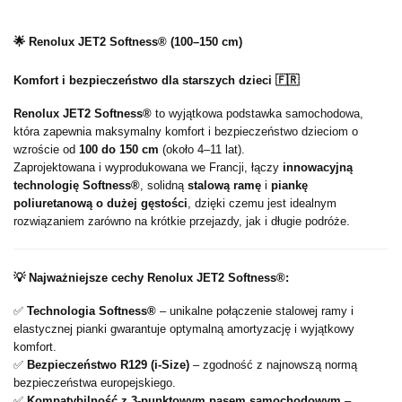
🌟
Renolux JET2 Softness® (100–150 cm)
Komfort i bezpieczeństwo dla starszych dzieci 🇫🇷
Renolux JET2 Softness®
to wyjątkowa podstawka samochodowa,
która zapewnia maksymalny komfort i bezpieczeństwo dzieciom o
wzroście od
100 do 150 cm
(około 4–11 lat).
Zaprojektowana i wyprodukowana we Francji, łączy
innowacyjną
technologię Softness®
, solidną
stalową ramę
i
piankę
poliuretanową o dużej gęstości
, dzięki czemu jest idealnym
rozwiązaniem zarówno na krótkie przejazdy, jak i długie podróże.
💡
Najważniejsze cechy Renolux JET2 Softness®:
✅
Technologia Softness®
– unikalne połączenie stalowej ramy i
elastycznej pianki gwarantuje optymalną amortyzację i wyjątkowy
komfort.
✅
Bezpieczeństwo R129 (i-Size)
– zgodność z najnowszą normą
bezpieczeństwa europejskiego.
✅
Kompatybilność z 3-punktowym pasem samochodowym
–