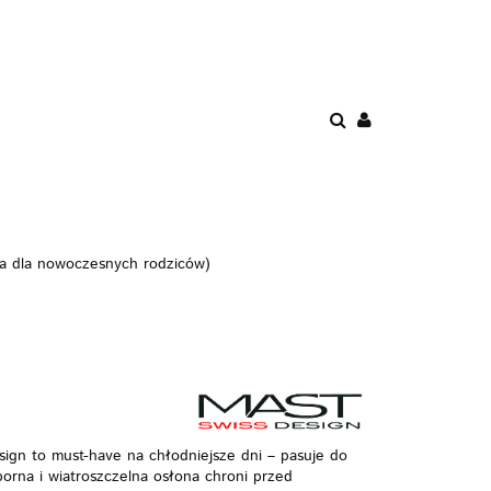
ENIE
PROMOCJE
AWKI
POKÓJ
BEZPIECZEŃSTWO
ia dla nowoczesnych rodziców)
ign to must-have na chłodniejsze dni – pasuje do
rna i wiatroszczelna osłona chroni przed