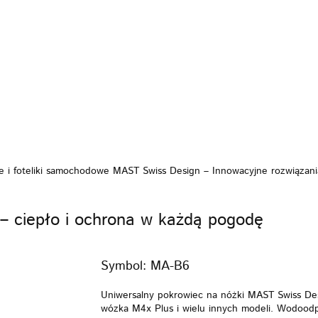
KI
FOTELIKI
ZABAWKI
POKÓJ
KARMI
PIELĘGNACJA
BEZPIECZEŃSTWO
VIDEO
MARKI
WÓZKI
FOTELIKI
ZAB
KARMIENIE
POZA DOMEM
PIELĘGNACJA
VIDEO
PROMOCJE
e i foteliki samochodowe MAST Swiss Design – Innowacyjne rozwiązan
– ciepło i ochrona w każdą pogodę
Symbol:
MA-B6
Uniwersalny pokrowiec na nóżki MAST Swiss Des
wózka M4x Plus i wielu innych modeli. Wodoodpo