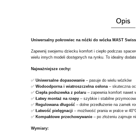
Opis
Uniwersalny pokrowiec na nóżki do wózka MAST Swiss 
Zapewnij swojemu dziecku komfort i ciepło podczas space
wielu innych modeli dostępnych na rynku. To idealny dodate
Najważniejsze cechy:
✅
Uniwersalne dopasowanie
– pasuje do wielu wózków
✅
Wodoodporna i wiatroszczelna osłona
– skuteczna oc
✅
Ciepła podszewka z polaru
– zapewnia komfort nawet w
✅
Łatwy montaż na rzepy
– szybkie i stabilne przymocow
✅
Regulowana długość
– dolne przedłużenie na zamek ro
✅
Łatwość pielęgnacji
– możliwość prania w pralce w 40°
✅
Kompaktowe przechowywanie
– po złożeniu zajmuje n
Wymiary: