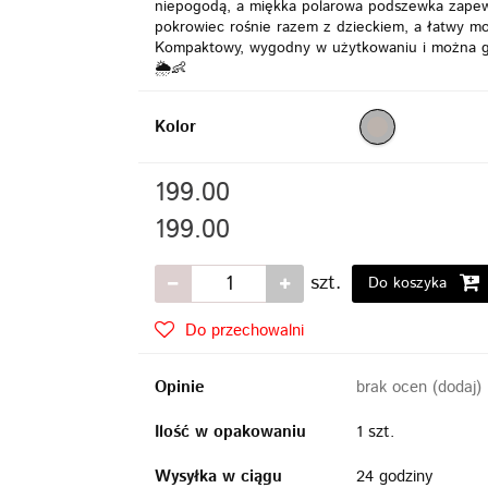
niepogodą, a miękka polarowa podszewka zapewni
pokrowiec rośnie razem z dzieckiem, a łatwy m
Kompaktowy, wygodny w użytkowaniu i można go
🌦👶
Kolor
199.00
199.00
szt.
Do koszyka
Do przechowalni
Opinie
brak ocen
(dodaj)
Ilość w opakowaniu
1 szt.
Wysyłka w ciągu
24 godziny