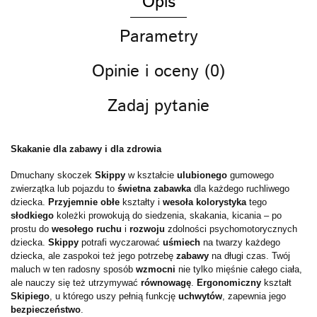
Opis
Parametry
Opinie i oceny (0)
Zadaj pytanie
Skakanie dla zabawy i dla zdrowia
Dmuchany skoczek
Skippy
w kształcie
ulubionego
gumowego
zwierzątka lub pojazdu to
świetna zabawka
dla każdego ruchliwego
dziecka.
Przyjemnie obłe
kształty i
wesoła kolorystyka
tego
słodkiego
koleżki prowokują do siedzenia, skakania, kicania – po
prostu do
wesołego ruchu
i
rozwoju
zdolności psychomotorycznych
dziecka.
Skippy
potrafi wyczarować
uśmiech
na twarzy każdego
dziecka, ale zaspokoi też jego potrzebę
zabawy
na długi czas. Twój
maluch w ten radosny sposób
wzmocni
nie tylko mięśnie całego ciała,
ale nauczy się też utrzymywać
równowagę
.
Ergonomiczny
kształt
Skipiego
, u którego uszy pełnią funkcję
uchwytów
, zapewnia jego
bezpieczeństwo
.