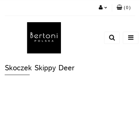
(
0
)
Zaloguj się
Zarejestruj się
Dodaj zgłoszenie
Skoczek Skippy Deer