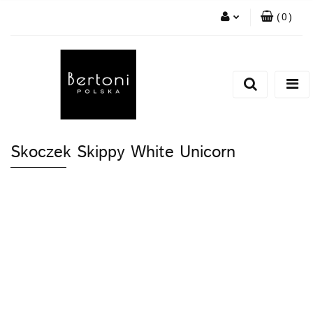
(
0
)
Zaloguj się
Zarejestruj się
Dodaj zgłoszenie
Skoczek Skippy White Unicorn