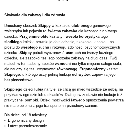
Skakanie dla zabawy i dla zdrowia
Dmuchany skoczek
Skippy
w kształcie
ulubionego
gumowego
zwierzątka lub pojazdu to
świetna zabawka
dla każdego ruchliwego
dziecka.
Przyjemnie obłe
kształty i
wesoła kolorystyka
tego
słodkiego
koleżki prowokują do siedzenia, skakania, kicania – po
prostu do
wesołego ruchu
i
rozwoju
zdolności psychomotorycznych
dziecka.
Skippy
potrafi wyczarować
uśmiech
na twarzy każdego
dziecka, ale zaspokoi też jego potrzebę
zabawy
na długi czas. Twój
maluch w ten radosny sposób
wzmocni
nie tylko mięśnie całego ciała,
ale nauczy się też utrzymywać
równowagę
.
Ergonomiczny
kształt
Skipiego
, u którego uszy pełnią funkcję
uchwytów
, zapewnia jego
bezpieczeństwo
.
Skippiego
dzieci
lubią
na tyle, że chcą go mieć wszędzie
ze sobą
, na
przykład w ogrodzie lub u dziadków. Dlatego w zestawie nie brakuje też
praktycznej
pompki
. Dzięki możliwości
łatwego
spuszczenia powietrza
nie ma problemu z jego transportem i przechowywaniem.
Dla dzieci od 18 miesięcy
• Ergonomiczny design
• Łatwe przemieszczanie