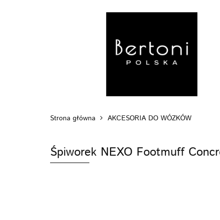
MARKI
WÓZ
POZA DOMEM
Strona główna
AKCESORIA DO WÓZKÓW
Śpiworek NEXO Footmuff Concr