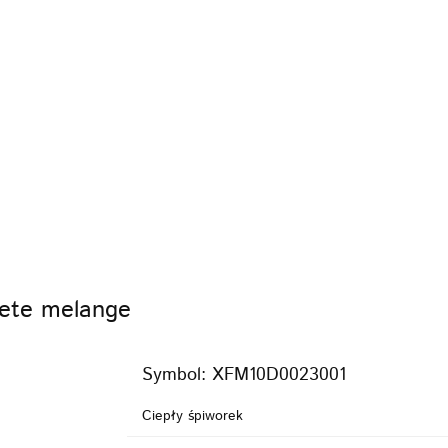
KI
FOTELIKI
ZABAWKI
POKÓJ
KARMI
PIELĘGNACJA
BEZPIECZEŃSTWO
VIDEO
MARKI
WÓZKI
FOTELIKI
ZAB
KARMIENIE
POZA DOMEM
PIELĘGNACJA
VIDEO
PROMOCJE
ete melange
Symbol:
XFM10D0023001
Ciepły śpiworek