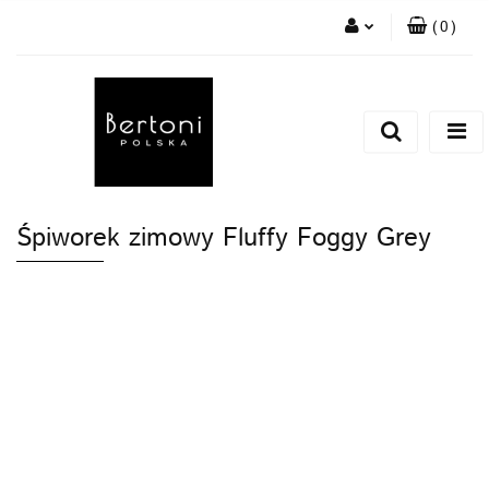
(
0
)
Zaloguj się
Zarejestruj się
Dodaj zgłoszenie
Śpiworek zimowy Fluffy Foggy Grey