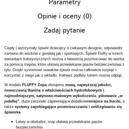
Parametry
Opinie i oceny (0)
Zadaj pytanie
Ciepły i wytrzymały śpiwór dziecięcy o ciekawym designie, odpowiedni
zarówno do wózków z gondolą jak i sportowych. Śpiwór Fluffy w trzech
wariantach kolorystycznych można z łatwością przymocować do wózka
za pomocą rzepów, które ułatwią przewlekanie pasów bezpieczeństwa z
tyłu. Dzięki systemowi suwaków śpiwór można całkowicie rozpiąć i
korzystać z niego jak z wkładki. Kołnierz podbity futrem można odpiąć.
W modelu
FLUFFY Zopa
oferujemy
nową, najwyższej jakości,
nowoczesną tkaninę o właściwościach hydrofobowych i
najmodniejszym, satynowo-matowym wykończeniu
,
pikowanie „w
jodełkę”
, duże zaszewki zapewniające dodatkowe
miejsce na buciki,
a
także
systemy zapobiegające przemieszczaniu i ześlizgiwaniu się
śpiworka
.
Łatwy w obsłudze, rzep ułatwia przewlekanie pasów
bezpieczeństwa