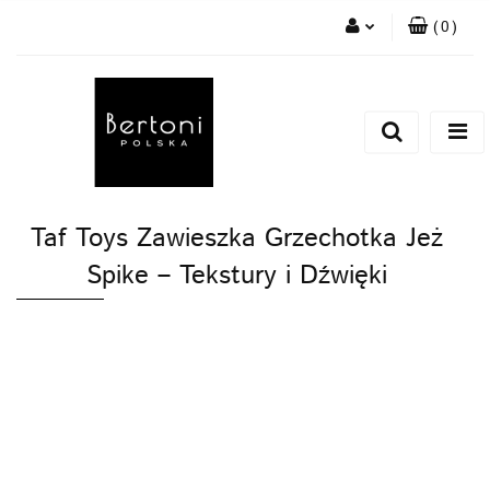
(
0
)
Zaloguj się
Zarejestruj się
Dodaj zgłoszenie
Taf Toys Zawieszka Grzechotka Jeż
Spike – Tekstury i Dźwięki