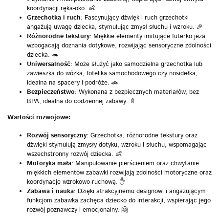
koordynacji ręka-oko. 👶
Grzechotka i ruch
: Fascynujący dźwięk i ruch grzechotki
angażują uwagę dziecka, stymulując zmysł słuchu i wzroku. 🎉
Różnorodne tekstury
: Miękkie elementy imitujące futerko jeża
wzbogacają doznania dotykowe, rozwijając sensoryczne zdolności
dziecka. 🦔
Uniwersalność
: Może służyć jako samodzielna grzechotka lub
zawieszka do wózka, fotelika samochodowego czy nosidełka,
idealna na spacery i podróże. 🚗
Bezpieczeństwo
: Wykonana z bezpiecznych materiałów, bez
BPA, idealna do codziennej zabawy. 🍼
Wartości rozwojowe:
Rozwój sensoryczny
: Grzechotka, różnorodne tekstury oraz
dźwięki stymulują zmysły dotyku, wzroku i słuchu, wspomagając
wszechstronny rozwój dziecka. 👶
Motoryka mała
: Manipulowanie pierścieniem oraz chwytanie
miękkich elementów zabawki rozwijają zdolności motoryczne oraz
koordynację wzrokowo-ruchową. ✋
Zabawa i nauka
: Dzięki atrakcyjnemu designowi i angażującym
funkcjom zabawka zachęca dziecko do interakcji, wspierając jego
rozwój poznawczy i emocjonalny. 🤗