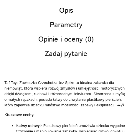
Opis
Parametry
Opinie i oceny (0)
Zadaj pytanie
Taf Toys Zawieszka Grzechotka Jeż Spike to idealna zabawka dla
niemowląt, która wspiera rozwój zmysłów i umiejętności motorycznych
dzięki dźwiękom, ruchowi i różnorodnym teksturom. Stworzona z myślą
o małych rączkach, posiada łatwy do chwytania plastikowy pierścień,
który zapewnia dziecku mnóstwo możliwości zabawy i eksploracji. 🦔🎶
Kluczowe cechy:
Łatwy uchwyt
: Plastikowy pierścień umożliwia dziecku wygodne
trzymanie i manipulowanie zabawką, wspierając rozwój chwytu i