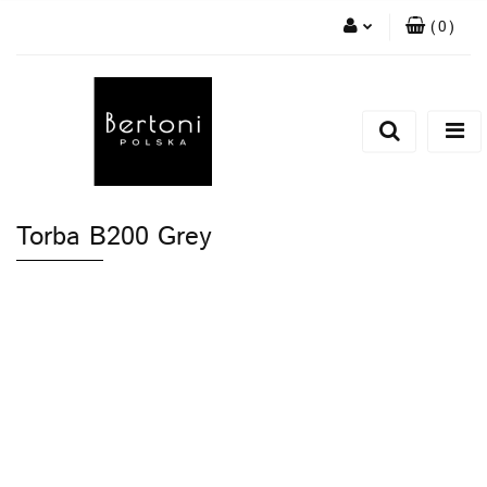
(
0
)
Zaloguj się
Zarejestruj się
Dodaj zgłoszenie
Torba B200 Grey