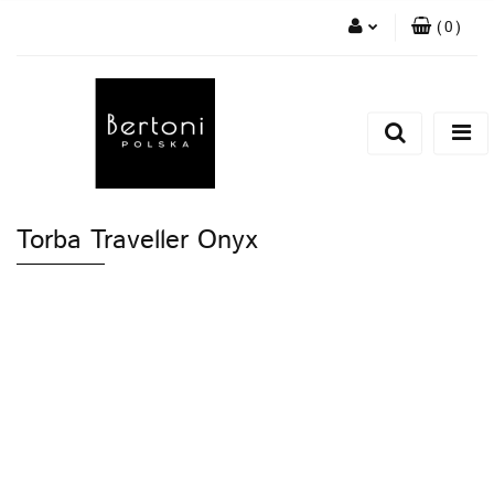
(
0
)
Zaloguj się
Zarejestruj się
Dodaj zgłoszenie
Torba Traveller Onyx