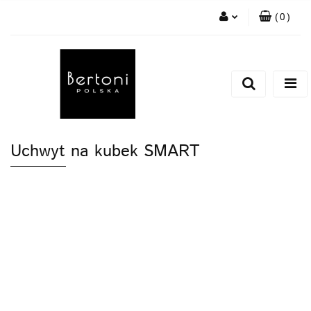
(
0
)
Zaloguj się
Zarejestruj się
Dodaj zgłoszenie
Uchwyt na kubek SMART