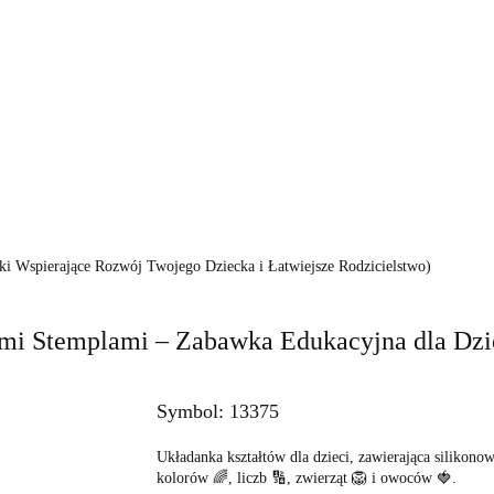
KI
FOTELIKI
ZABAWKI
POKÓJ
KARMI
PIELĘGNACJA
BEZPIECZEŃSTWO
VIDEO
MARKI
WÓZKI
FOTELIKI
ZA
KARMIENIE
POZA DOMEM
PIELĘGNACJ
VIDEO
PROMOCJE
i Wspierające Rozwój Twojego Dziecka i Łatwiejsze Rodzicielstwo)
mi Stemplami – Zabawka Edukacyjna dla Dzi
Symbol:
13375
Układanka kształtów dla dzieci, zawierająca silikono
kolorów 🌈, liczb 🔢, zwierząt 🦁 i owoców 🍓.