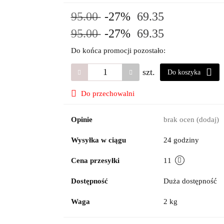
95.00
-27%
69.35
95.00
-27%
69.35
Do końca promocji pozostało:
szt.
Do koszyka
Do przechowalni
Opinie
brak ocen
(dodaj)
Wysyłka w ciągu
24 godziny
Cena przesyłki
11
Dostępność
Duża dostępność
Waga
2 kg