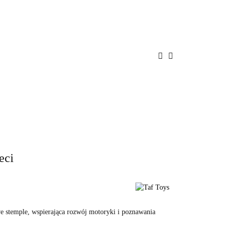
ENIE
PROMOCJE
BAWKI
POKÓJ
A
BEZPIECZEŃSTWO
eci
we stemple, wspierająca rozwój motoryki i poznawania