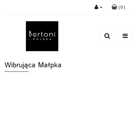
(
0
)
Zaloguj się
Zarejestruj się
Dodaj zgłoszenie
Wibrująca Małpka