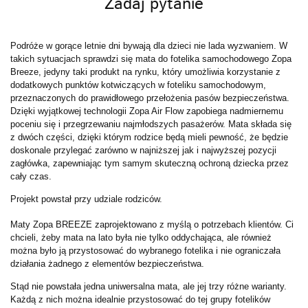
Zadaj pytanie
Podróże w gorące letnie dni bywają dla dzieci nie lada wyzwaniem. W
takich sytuacjach sprawdzi się mata do fotelika samochodowego Zopa
Breeze, jedyny taki produkt na rynku, który umożliwia korzystanie z
dodatkowych punktów kotwiczących w foteliku samochodowym,
przeznaczonych do prawidłowego przełożenia pasów bezpieczeństwa.
Dzięki wyjątkowej technologii Zopa Air Flow zapobiega nadmiernemu
poceniu się i przegrzewaniu najmłodszych pasażerów. Mata składa się
z dwóch części, dzięki którym rodzice będą mieli pewność, że będzie
doskonale przylegać zarówno w najniższej jak i najwyższej pozycji
zagłówka, zapewniając tym samym skuteczną ochroną dziecka przez
cały czas.
Projekt powstał przy udziale rodziców.
Maty Zopa BREEZE zaprojektowano z myślą o potrzebach klientów. Ci
chcieli, żeby mata na lato była nie tylko oddychająca, ale również
można było ją przystosować do wybranego fotelika i nie ograniczała
działania żadnego z elementów bezpieczeństwa.
Stąd nie powstała jedna uniwersalna mata, ale jej trzy różne warianty.
Każdą z nich można idealnie przystosować do tej grupy fotelików