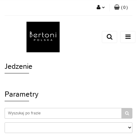
(
0
)
Zaloguj się
Zarejestruj się
Dodaj zgłoszenie
Jedzenie
Parametry