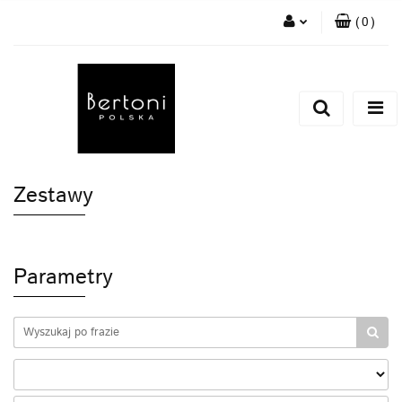
(
0
)
Zaloguj się
Zarejestruj się
Dodaj zgłoszenie
Zestawy
Parametry