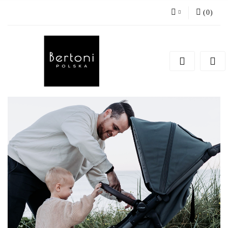
(
0
)
Zaloguj się
Zarejestruj się
Dodaj zgłoszenie