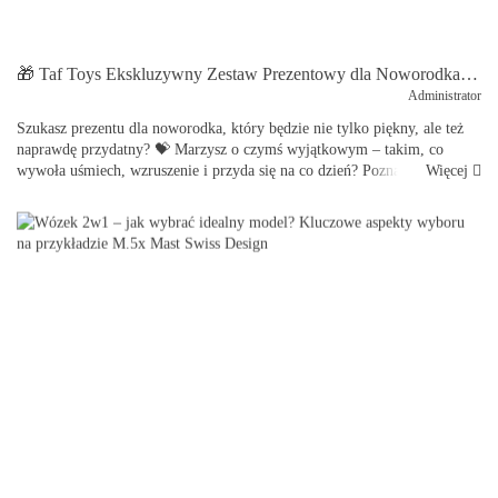
🎁 Taf Toys Ekskluzywny Zestaw Prezentowy dla Noworodka – luksusowy prezent, który zachwyci każdego rodzica 👶✨
Administrator
Szukasz prezentu dla noworodka, który będzie nie tylko piękny, ale też
naprawdę przydatny? 💝 Marzysz o czymś wyjątkowym – takim, co
Więcej
wywoła uśmiech, wzruszenie i przyda się na co dzień? Poznaj Taf Toys
Ekskluzywny Zestaw Prezentowy dla Noworod...