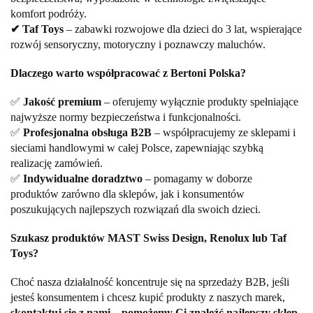
komfort podróży.
✔ Taf Toys
– zabawki rozwojowe dla dzieci do 3 lat, wspierające
rozwój sensoryczny, motoryczny i poznawczy maluchów.
Dlaczego warto współpracować z Bertoni Polska?
✅
Jakość premium
– oferujemy wyłącznie produkty spełniające
najwyższe normy bezpieczeństwa i funkcjonalności.
✅
Profesjonalna obsługa B2B
– współpracujemy ze sklepami i
sieciami handlowymi w całej Polsce, zapewniając szybką
realizację zamówień.
✅
Indywidualne doradztwo
– pomagamy w doborze
produktów zarówno dla sklepów, jak i konsumentów
poszukujących najlepszych rozwiązań dla swoich dzieci.
Szukasz produktów MAST Swiss Design, Renolux lub Taf
Toys?
Choć nasza działalność koncentruje się na sprzedaży B2B, jeśli
jesteś konsumentem i chcesz kupić produkty z naszych marek,
skontaktuj się z nami – pomożemy Ci znaleźć najlepszy sklep,