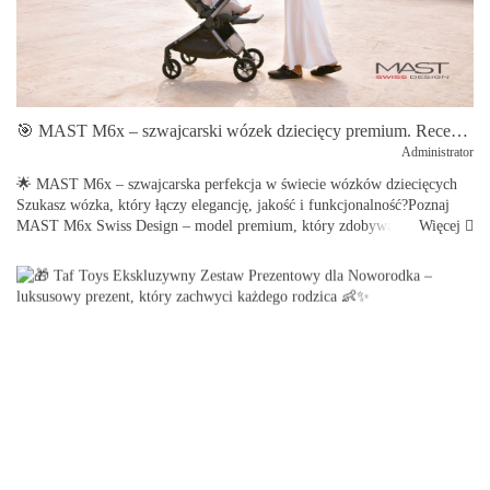
🎯 MAST M6x – szwajcarski wózek dziecięcy premium. Recenzja, zalety i porównanie wersji 2w1 oraz spacerowej
Administrator
🌟 MAST M6x – szwajcarska perfekcja w świecie wózków dziecięcych
Szukasz wózka, który łączy elegancję, jakość i funkcjonalność?Poznaj
Więcej
MAST M6x Swiss Design – model premium, który zdobywa serca
rodziców ...