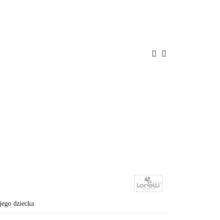
ENIE
PROMOCJE
BAWKI
POKÓJ
A
BEZPIECZEŃSTWO
ego dziecka