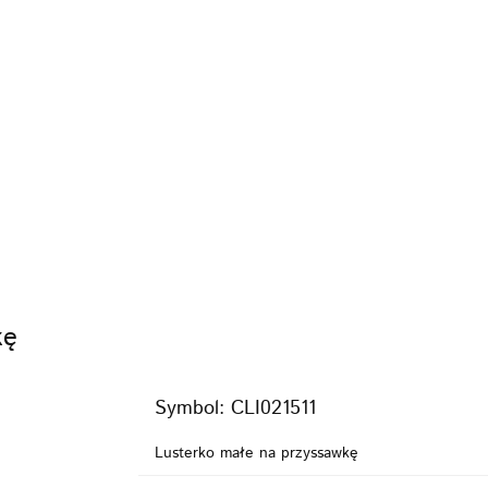
KI
FOTELIKI
ZABAWKI
POKÓJ
KARMI
PIELĘGNACJA
BEZPIECZEŃSTWO
VIDEO
MARKI
WÓZKI
FOTELIKI
ZAB
KARMIENIE
POZA DOMEM
PIELĘGNACJA
VIDEO
PROMOCJE
kę
Symbol:
CLI021511
Lusterko małe na przyssawkę