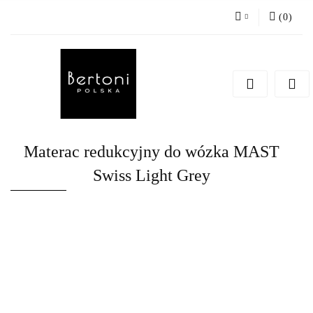
(
0
)
Zaloguj się
Zarejestruj się
Dodaj zgłoszenie
Materac redukcyjny do wózka MAST
Swiss Light Grey