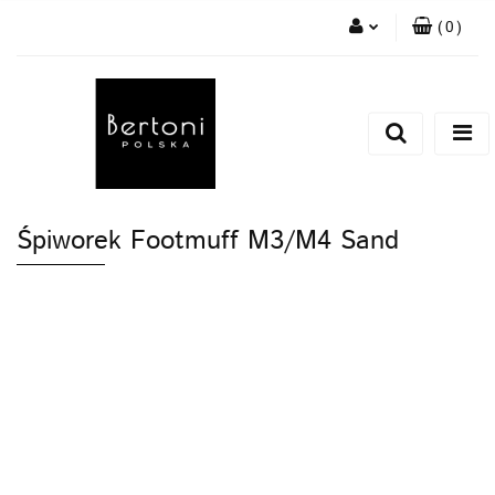
(
0
)
Zaloguj się
Zarejestruj się
Dodaj zgłoszenie
Śpiworek Footmuff M3/M4 Sand