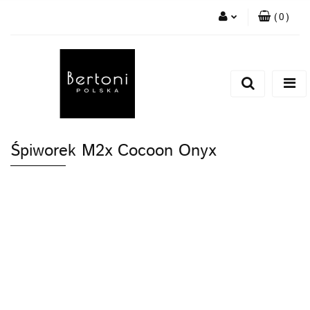
(
0
)
Zaloguj się
Zarejestruj się
Dodaj zgłoszenie
Śpiworek M2x Cocoon Onyx