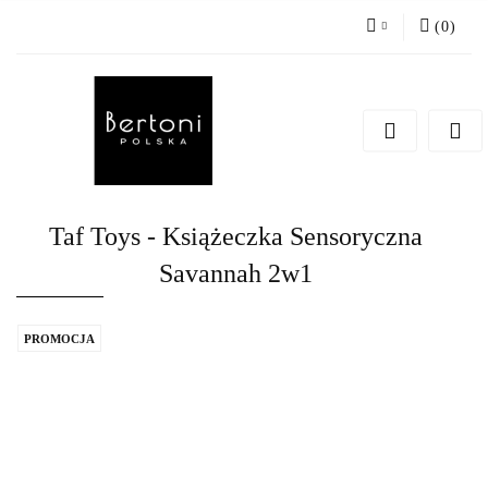
(
0
)
Zaloguj się
Zarejestruj się
Dodaj zgłoszenie
Taf Toys - Książeczka Sensoryczna
Savannah 2w1
PROMOCJA