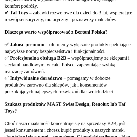
komfort podróży.
✔ Taf Toys
– zabawki rozwojowe dla dzieci do 3 lat, wspierające
rozwój sensoryczny, motoryczny i poznawczy maluchów.
Dlaczego warto współpracować z Bertoni Polska?
✅
Jakość premium
– oferujemy wyłącznie produkty spełniające
najwyższe normy bezpieczeństwa i funkcjonalności.
✅
Profesjonalna obsługa B2B
– współpracujemy ze sklepami i
sieciami handlowymi w całej Polsce, zapewniając szybką
realizację zamówień.
✅
Indywidualne doradztwo
– pomagamy w doborze
produktów zarówno dla sklepów, jak i konsumentów
poszukujących najlepszych rozwiązań dla swoich dzieci.
Szukasz produktów MAST Swiss Design, Renolux lub Taf
Toys?
Choć nasza działalność koncentruje się na sprzedaży B2B, jeśli
jesteś konsumentem i chcesz kupić produkty z naszych marek,
skontaktuj się z nami – pomożemy Ci znaleźć najlepszy sklep,