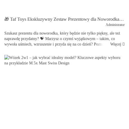
🎁 Taf Toys Ekskluzywny Zestaw Prezentowy dla Noworodka – luksusowy prezent, który zachwyci każdego rodzica 👶✨
Administrator
Szukasz prezentu dla noworodka, który będzie nie tylko piękny, ale też
naprawdę przydatny? 💝 Marzysz o czymś wyjątkowym – takim, co
Więcej
wywoła uśmiech, wzruszenie i przyda się na co dzień? Poznaj Taf Toys
Ekskluzywny Zestaw Prezentowy dla Noworod...