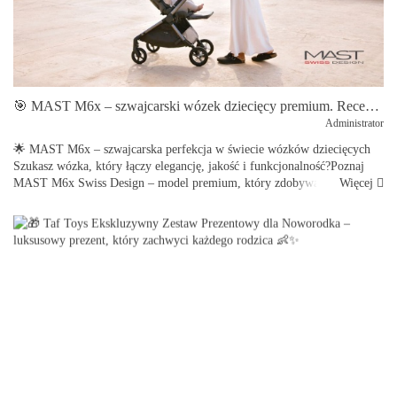
🎯 MAST M6x – szwajcarski wózek dziecięcy premium. Recenzja, zalety i porównanie wersji 2w1 oraz spacerowej
Administrator
🌟 MAST M6x – szwajcarska perfekcja w świecie wózków dziecięcych
Szukasz wózka, który łączy elegancję, jakość i funkcjonalność?Poznaj
Więcej
MAST M6x Swiss Design – model premium, który zdobywa serca
rodziców ...