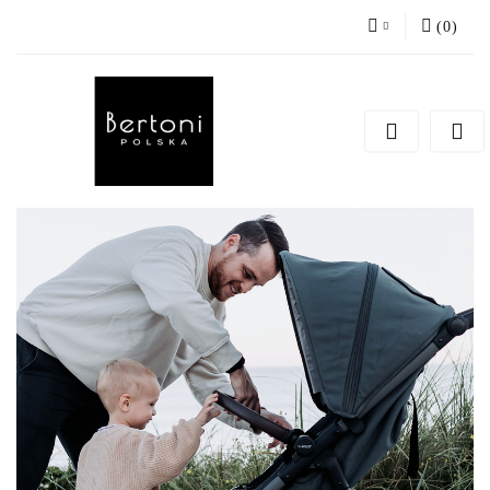
(
0
)
Zaloguj się
Zarejestruj się
Dodaj zgłoszenie