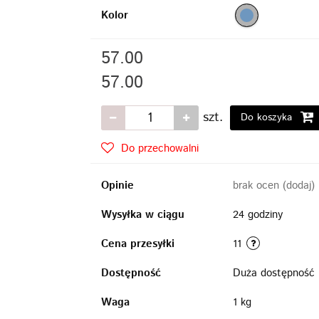
Kolor
57.00
57.00
szt.
Do koszyka
Do przechowalni
Opinie
brak ocen
(dodaj)
Wysyłka w ciągu
24 godziny
Cena przesyłki
11
Dostępność
Duża dostępność
Waga
1 kg