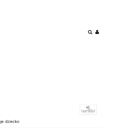
ENIE
PROMOCJE
AWKI
POKÓJ
BEZPIECZEŃSTWO
oje dziecko