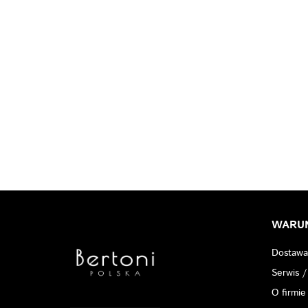
WARU
Dostawa
Serwis /
O firmie