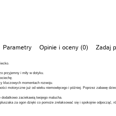
Parametry
Opinie i oceny (0)
Zadaj p
iecko.
zo przyjemny i miły w dotyku.
pociechę.
rzy kluczowych momentach rozwoju.
ętności motoryczne już od wieku niemowlęcego i później. Poprzez zabawę dzie
re dodatkowo zaciekawią twojego malucha.
pluszaka za ogon dzięki co pomoże zrelaksować się i spokojnie odpocząć, r