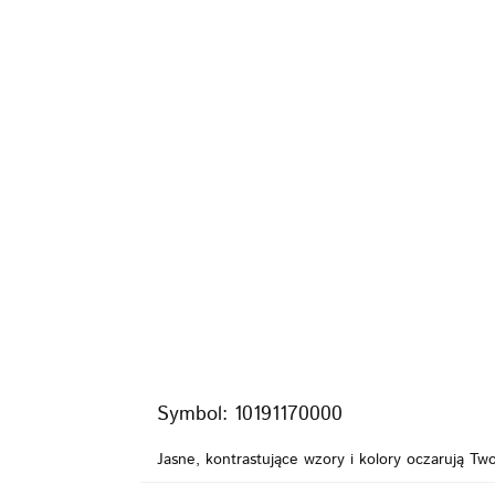
KI
FOTELIKI
ZABAWKI
POKÓJ
KARMI
PIELĘGNACJA
BEZPIECZEŃSTWO
VIDEO
MARKI
WÓZKI
FOTELIKI
ZAB
KARMIENIE
POZA DOMEM
PIELĘGNACJA
VIDEO
PROMOCJE
Symbol:
10191170000
Jasne, kontrastujące wzory i kolory oczarują Tw