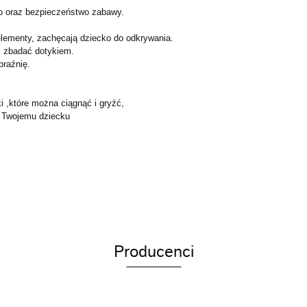
o oraz bezpieczeństwo zabawy.
 elementy, zachęcają dziecko do odkrywania.
i zbadać dotykiem.
raźnię.
i ,które można ciągnąć i gryźć,
i Twojemu dziecku
Producenci