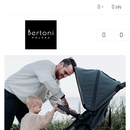
(
0
)
Zaloguj się
Zarejestruj się
Dodaj zgłoszenie