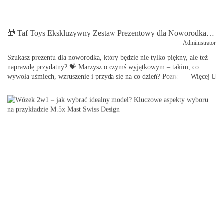
🎁 Taf Toys Ekskluzywny Zestaw Prezentowy dla Noworodka – luksusowy prezent, który zachwyci każdego rodzica 👶✨
Administrator
Szukasz prezentu dla noworodka, który będzie nie tylko piękny, ale też
naprawdę przydatny? 💝 Marzysz o czymś wyjątkowym – takim, co
Więcej
wywoła uśmiech, wzruszenie i przyda się na co dzień? Poznaj Taf Toys
Ekskluzywny Zestaw Prezentowy dla Noworod...