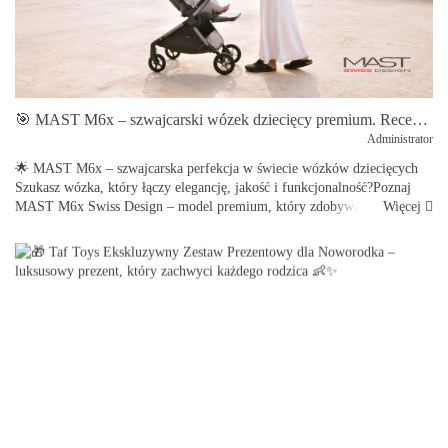
🎯 MAST M6x – szwajcarski wózek dziecięcy premium. Recenzja, zalety i porównanie wersji 2w1 oraz spacerowej
Administrator
🌟 MAST M6x – szwajcarska perfekcja w świecie wózków dziecięcych
Szukasz wózka, który łączy elegancję, jakość i funkcjonalność?Poznaj
Więcej
MAST M6x Swiss Design – model premium, który zdobywa serca
rodziców ...