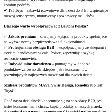
komfort podróży.
✔ Taf Toys
– zabawki rozwojowe dla dzieci do 3 lat, wspierające
rozwój sensoryczny, motoryczny i poznawczy maluchów.
Dlaczego warto współpracować z Bertoni Polska?
✅
Jakość premium
– oferujemy wyłącznie produkty spełniające
najwyższe normy bezpieczeństwa i funkcjonalności.
✅
Profesjonalna obsługa B2B
– współpracujemy ze sklepami i
sieciami handlowymi w całej Polsce, zapewniając szybką
realizację zamówień.
✅
Indywidualne doradztwo
– pomagamy w doborze
produktów zarówno dla sklepów, jak i konsumentów
poszukujących najlepszych rozwiązań dla swoich dzieci.
Szukasz produktów MAST Swiss Design, Renolux lub Taf
Toys?
Choć nasza działalność koncentruje się na sprzedaży B2B, jeśli
jesteś konsumentem i chcesz kupić produkty z naszych marek,
skontaktuj się z nami – pomożemy Ci znaleźć najlepszy sklep,